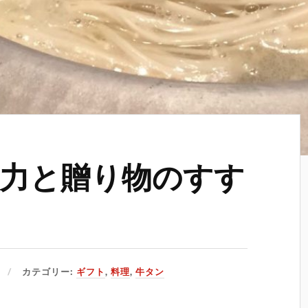
力と贈り物のすす
カテゴリー:
ギフト
,
料理
,
牛タン