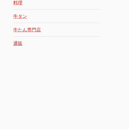
料理
牛タン
牛たん専門店
通販