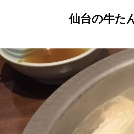
仙台の牛た