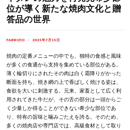
位が導く新たな焼肉文化と贈
答品の世界
FABRIZIO
2025年7月15日
焼肉の定番メニューの中でも、独特の食感と風味
が多くの食通から支持を集めている部位がある。
薄く輪切りにされたその肉は白く霜降りがかった
断面を持ち、焼き網の上で香ばしく焼ける姿は、
食欲を大いに刺激する。元来、家畜として広く利
用されてきた牛だが、その舌の部分は一頭からご
く少量しか得ることができない希少な部位であ
り、特有の旨味と噛みごたえを誇る。そのため、
多くの焼肉店や専門店では、高級食材として取り